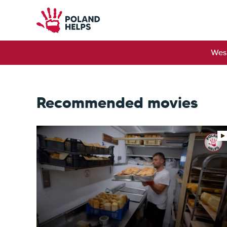
Wesp
Recommended movies